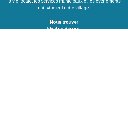
la vie locale, les services municipaux et les événements
qui rythment notre village.
Nous trouver
Mairie d’Amancy
2 Route de la Chapelle
74800 Amancy
Tél :
04 50 03 03 13
E-mail :
mairie@amancy.fr
La mairie vous accueille
Du lundi au vendredi
De 9h à 12h et de 14h à 18h
Le samedi
De 9h à 12h
DÉCOUVRIR