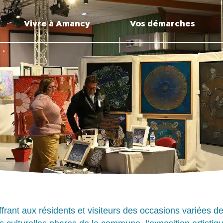
Vivre à Amancy
Vos démarches
ffrant aux résidents et visiteurs des occasions variées d