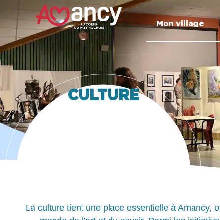
contenu
principal
Mon village
CULTURE
La culture tient une place essentielle à Amancy, o