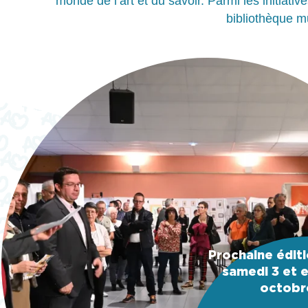
monde de l’art et du savoir. Parmi les initiativ
bibliothèque mu
Prochaine éditi
samedi 3 et 
octobr