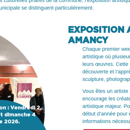
es culturelles phares de la commune, l’exposition artistiq
nicipale se distinguent particulièrement.
EXPOSITION 
AMANCY
Chaque premier week
artistique où plusie
leurs œuvres. Cette 
découverte et l’appré
sculpture, photogra
Vous êtes un artist
encourage les créate
artistique majeur. P
on : Vendredi 2,
début d’année pour ex
et dimanche 4
informations nécessai
e 2026.