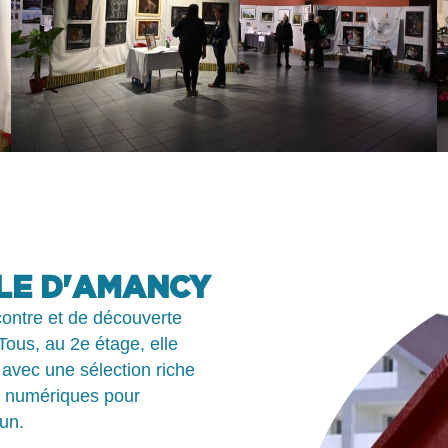
LE D'AMANCY
contre et de découverte
Tous, au 2e étage, elle
e avec une sélection riche
es numériques pour
cun.