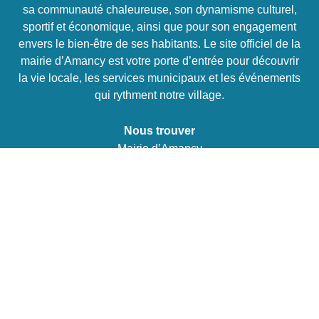
sa communauté chaleureuse, son dynamisme culturel,
sportif et économique, ainsi que pour son engagement
envers le bien-être de ses habitants. Le site officiel de la
mairie d’Amancy est votre porte d’entrée pour découvrir
la vie locale, les services municipaux et les événements
qui rythment notre village.
Nous trouver
Mairie d’Amancy
2 Route de la Chapelle
74800 Amancy
Tél :
04 50 03 03 13
E-mail :
mairie@amancy.fr
La mairie vous accueille
Du lundi au vendredi
De 9h à 12h et de 14h à 18h