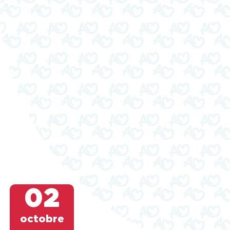
(sauf.
02
octobre