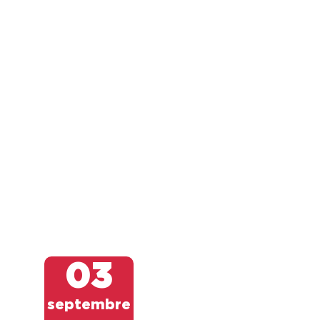
compter du 03/08/2026 à 16h00....
03
septembre