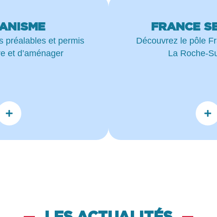
ANISME
FRANCE S
s préalables et permis
Découvrez le pôle F
re et d’aménager
La Roche-Su
LES ACTUALITÉS