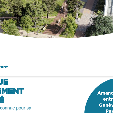
vant
UE
EMENT
Amancy
É
ent
Genèv
connue pour sa
Pa