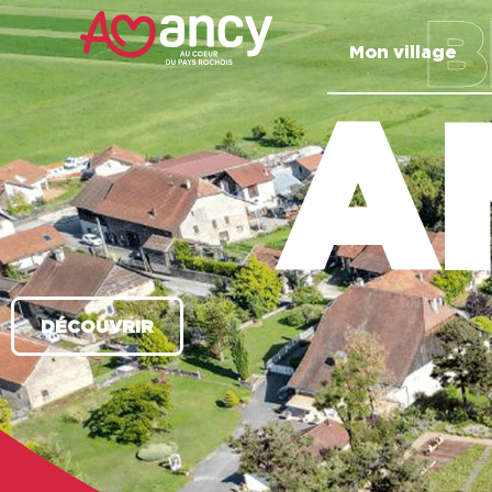
contenu
B
principal
Mon village
A
DÉCOUVRIR