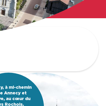
Famille
, à mi-chemin
re Annecy et
e, au cœur du
ys Rochois.