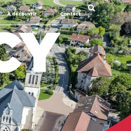
 À
À découvrir
Contact
CY