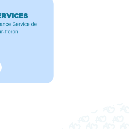
ERVICES
rance Service de
r-Foron