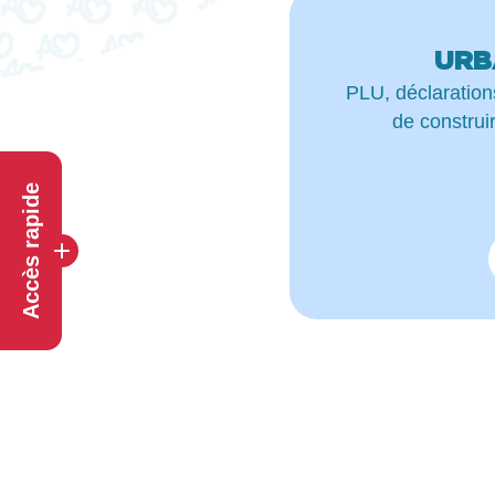
URB
PLU, déclaration
de construi
Accès rapide